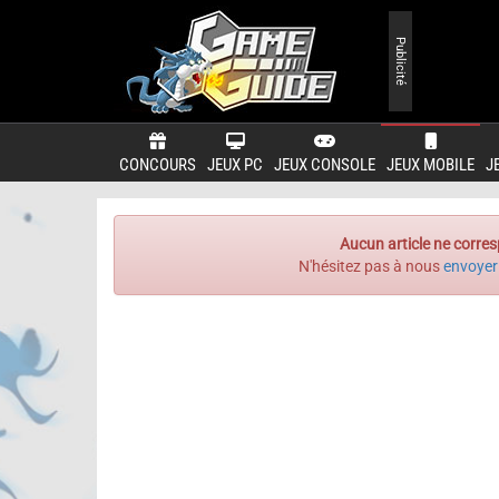
Publicité
CONCOURS
JEUX PC
JEUX CONSOLE
JEUX MOBILE
J
Aucun article ne corres
N'hésitez pas à nous
envoyer