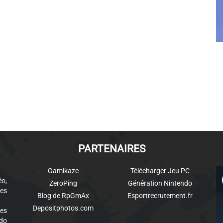
PARTENAIRES
Gamikaze
Télécharger Jeu PC
éo,
ZeroPing
Génération Nintendo
es
Blog de RpGmAx
Esportrecrutement.fr
Depositphotos.com
des
ndo