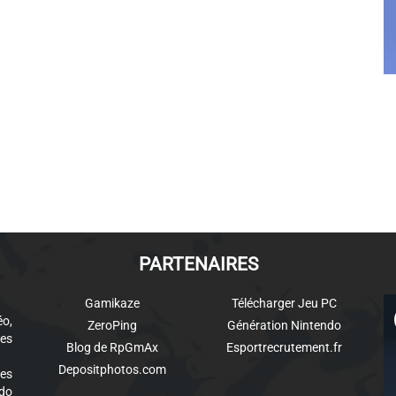
PARTENAIRES
Gamikaze
Télécharger Jeu PC
éo,
ZeroPing
Génération Nintendo
es
Blog de RpGmAx
Esportrecrutement.fr
Depositphotos.com
des
ndo