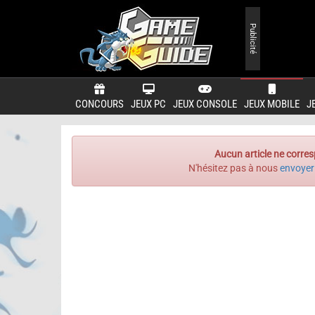
Publicité
CONCOURS
JEUX PC
JEUX CONSOLE
JEUX MOBILE
J
Aucun article ne corres
N'hésitez pas à nous
envoyer