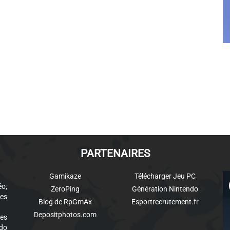
PARTENAIRES
Gamikaze
Télécharger Jeu PC
éo,
ZeroPing
Génération Nintendo
es
Blog de RpGmAx
Esportrecrutement.fr
Depositphotos.com
des
ndo