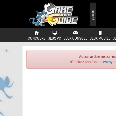
Publicité
CONCOURS
JEUX PC
JEUX CONSOLE
JEUX MOBILE
J
Aucun article ne corres
N'hésitez pas à nous
envoyer