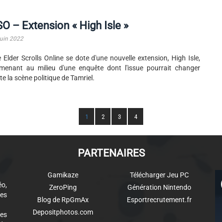
O – Extension « High Isle »
juin 2022
 Elder Scrolls Online se dote d'une nouvelle extension, High Isle,
enant au milieu d'une enquête dont l'issue pourrait changer
te la scène politique de Tamriel.
1
2
3
4
PARTENAIRES
Gamikaze
Télécharger Jeu PC
éo,
ZeroPing
Génération Nintendo
es
Blog de RpGmAx
Esportrecrutement.fr
Depositphotos.com
des