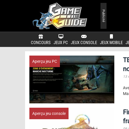
Publicité
CONCOURS
JEUX PC
JEUX CONSOLE
JEUX MOBILE
J
T
Aperçu jeu PC
n
13 
Ave
Mar
Fi
Aperçu jeu console
fr
09 j