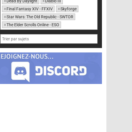
×
Dead By Daylight
×
Diablo III
×
Final Fantasy XIV - FFXIV
×
Skyforge
×
Star Wars: The Old Republic - SWTOR
×
The Elder Scrolls Online - ESO