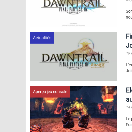
Sor
nou
Fi
Actualités
J
19 
L'e
Job
El
Aperçu jeu console
au
14 
Le 
Fos