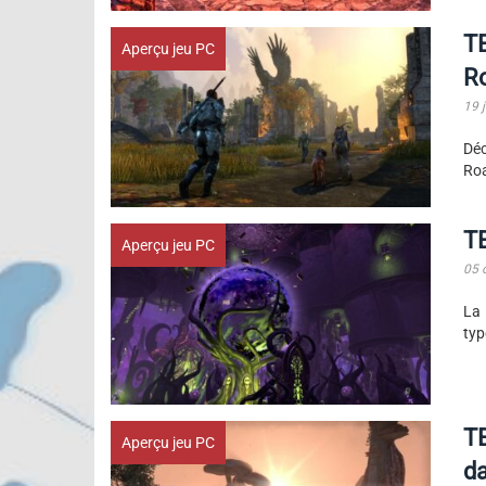
TE
Aperçu jeu PC
R
19 
Déc
Roa
TE
Aperçu jeu PC
05 
La 
typ
T
Aperçu jeu PC
da