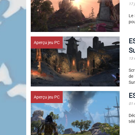
17 
Le 
pou
ES
Aperçu jeu PC
S
13 
Scr
de 
Sun
E
Aperçu jeu PC
01 
Déc
tél