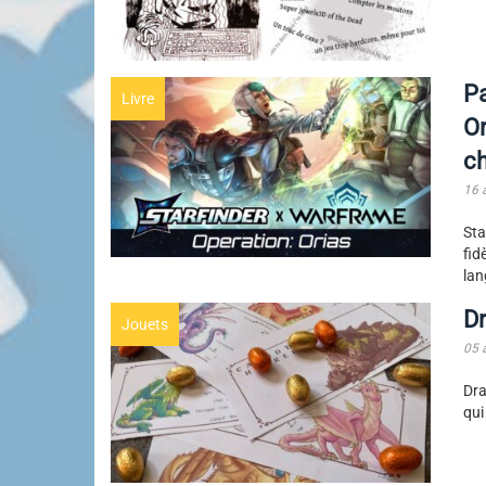
Pa
Livre
Or
ch
16 
Sta
fid
lan
D
Jouets
05 
Dr
qui