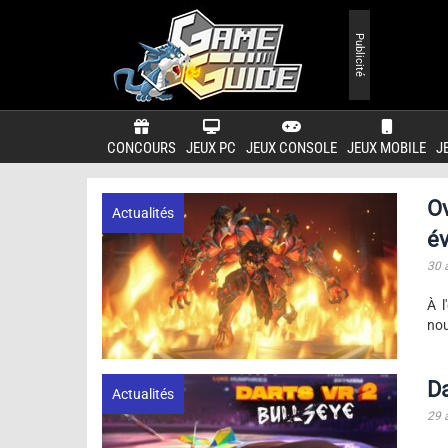
Publicité
CONCOURS
JEUX PC
JEUX CONSOLE
JEUX MOBILE
J
Ov
Actualités
é
30 
À l
nou
Da
Actualités
29 