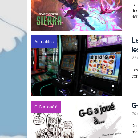
La 
des
déf
Le
Actualités
le
21 
Les
com
G-
G-G a joué à
20 
Déc
mar