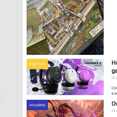
Ha
High-Tech
ga
22 
Con
a a
Ov
Actualités
21 