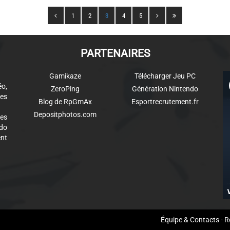
1
2
3
4
5
PARTENAIRES
Gamikaze
Télécharger Jeu PC
éo,
ZeroPing
Génération Nintendo
es
Blog de RpGmAx
Esportrecrutement.fr
Depositphotos.com
des
ndo
ent
aw
Équipe & Contacts
-
R