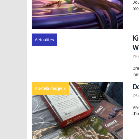
Jou
mod
Ki
Actualités
W
26 
Dre
inn
Do
Au-delà des jeux
24 
Viv
d'i