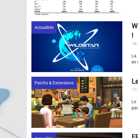
W
Actualités
!
18 
La 
en 
Le
Patchs & Extensions
17 
Le 
pac
FF