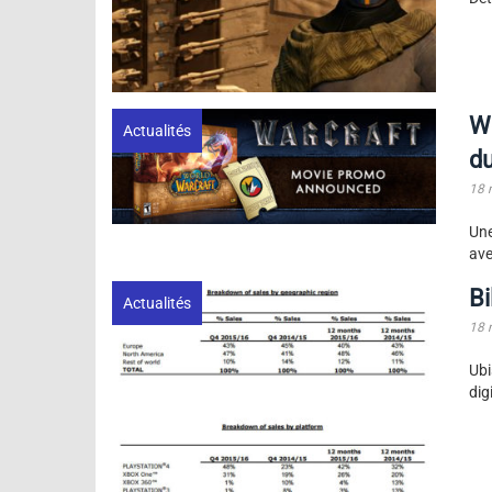
Wo
Actualités
du
18 
Une
ave
Bi
Actualités
18 
Ubi
dig