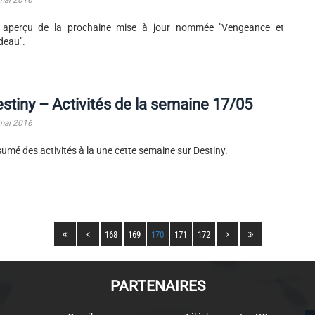
 aperçu de la prochaine mise à jour nommée "Vengeance et
deau".
stiny – Activités de la semaine 17/05
mai 2016
umé des activités à la une cette semaine sur Destiny.
168
169
170
171
172
PARTENAIRES