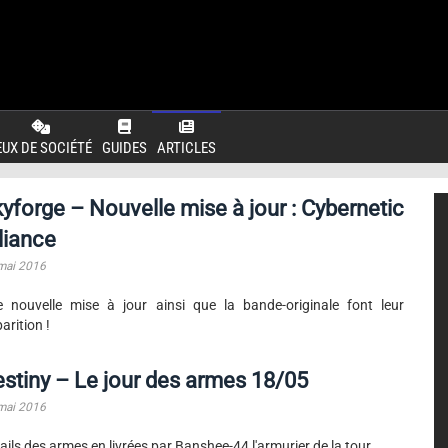
EUX DE SOCIÉTÉ
GUIDES
ARTICLES
yforge – Nouvelle mise à jour : Cybernetic
liance
mai 2016
 nouvelle mise à jour ainsi que la bande-originale font leur
arition !
stiny – Le jour des armes 18/05
mai 2016
ails des armes en livrées par Banshee-44 l'armurier de la tour.