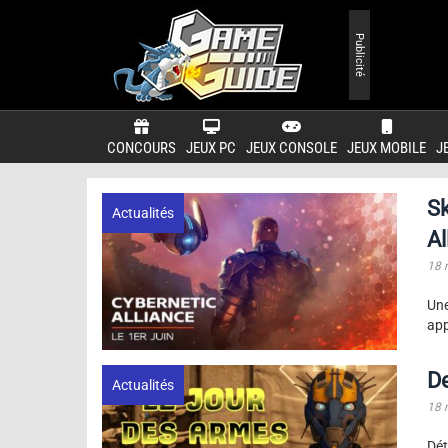
Publicité
CONCOURS
JEUX PC
JEUX CONSOLE
JEUX MOBILE
J
Sk
Actualités
Al
18 
Une
app
De
Actualités
18 
Dét