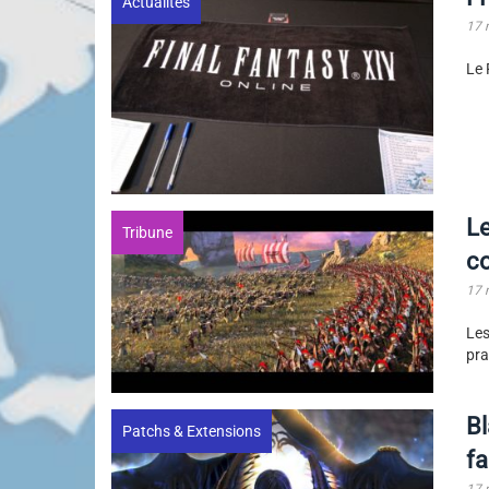
Actualités
17 
Le 
Le
Tribune
c
17 
Le
pra
Bl
Patchs & Extensions
fa
17 