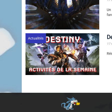
Un
far
De
Actualités
17 
Rés