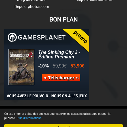
Depositphotos.com
BON PLAN
© 2011-2025 - Association Clamidra -
Wordpress
Ce site internet utilise des cookies pour stocker les sessions utilisateurs et pour la
publicité.
Plus d'informations
Équipe & Contacts
-
Recrutement
-
Publicité & Partenaires
-
CGU
-