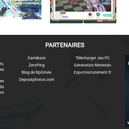
PARTENAIRES
Gamikaze
Télécharger Jeu PC
éo,
ZeroPing
Génération Nintendo
es
Blog de RpGmAx
Esportrecrutement.fr
Depositphotos.com
des
ndo
ent