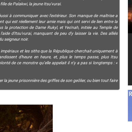
fille de Palakwi, la jeune Itsu'vurai.
réussi à communiquer avec l'extérieur. Son manque de maîtrise a
orent qui est réellement leur amie mais qui ont servi de lien entre la
sous la protection de Dame Rukyl, et Yeo'nah, initiée au Temple de
l'aide d'Itsu'vurai, manquant de peu d'y laisser la vie. Des alliés
du seigneur noir.
s impériaux et les siths que la République cherchait uniquement à
andissent d'heure en heure, et, plus le temps passe, plus Itsu
volonté de ce monstre qu’elle appelait il n’y a pas si longtemps : «
 la jeune prisonnière des griffes de son geôlier, ou bien tout faire