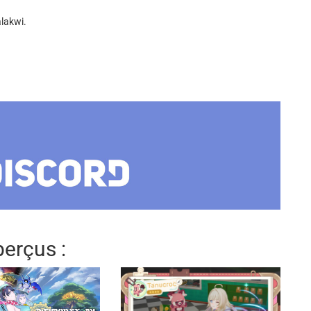
lakwi.
erçus :