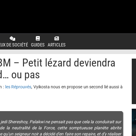
EUX DE SOCIÉTÉ
GUIDES
ARTICLES
M – Petit lézard deviendra
d… ou pas
n :
les Réprouvés
, Vyikosta nous en propose un second lié aussi à
edi Shereshoy, Palakwi ne pensait pas que cela la conduirait sur
de la neutralité de la Force, cette somptueuse planète abrite
u'un seigneur noir a décidé d'en faire son repaire, et d'y réaliser