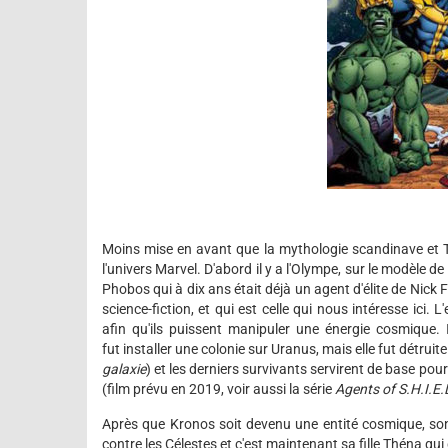
Moins mise en avant que la mythologie scandinave et T
l'univers Marvel. D'abord il y a l'Olympe, sur le modèle d
Phobos qui à dix ans était déjà un agent d'élite de Nick F
science-fiction, et qui est celle qui nous intéresse ici
afin qu'ils puissent manipuler une énergie cosmique. I
fut installer une colonie sur Uranus, mais elle fut détrui
galaxie
) et les derniers survivants servirent de base pou
(film prévu en 2019, voir aussi la série
Agents of S.H.I.E.
Après que Kronos soit devenu une entité cosmique, son 
contre les Célestes et c'est maintenant sa fille Théna qui 