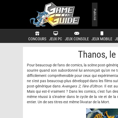
Publicité
CONCOURS
JEUX PC
JEUX CONSOLE
JEUX MOBILE
J
Thanos, le
Pour beaucoup de fans de comics, la scène post-génériq
sourire quand son subordonné lui annonçait qu'on ne trou
difficilement compréhensible pour ceux qui expérimenta
ne s'est pas beaucoup plus développé dans les films su
post-générique dans
Avengers 2, l'ère d'Ultron
. Il est 
Mais qui est-il vraiment ? Dans les comics, c'est l'un d
même réussi à s'insérer dans le cycle de la vie et de l
entier. Un de ses titres est même l'Avatar de la Mort.