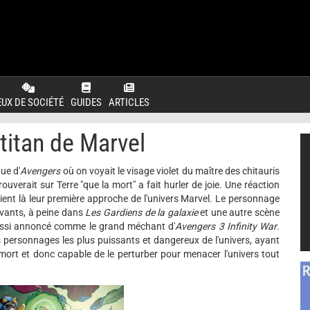
EUX DE SOCIÉTÉ
GUIDES
ARTICLES
 titan de Marvel
ue d'
Avengers
où on voyait le visage violet du maître des chitauris
verait sur Terre "que la mort" a fait hurler de joie. Une réaction
ient là leur première approche de l'univers Marvel. Le personnage
ivants, à peine dans
Les Gardiens de la galaxie
et une autre scène
aussi annoncé comme le grand méchant d'
Avengers 3 Infinity War
.
es personnages les plus puissants et dangereux de l'univers, ayant
a mort et donc capable de le perturber pour menacer l'univers tout