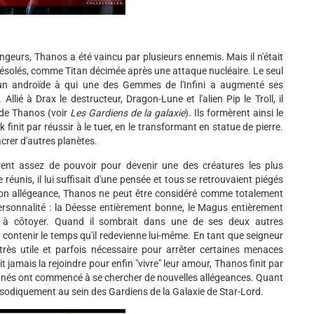
ngeurs, Thanos a été vaincu par plusieurs ennemis. Mais il n'était
es désolés, comme Titan décimée après une attaque nucléaire. Le seul
un androïde à qui une des Gemmes de l'Infini a augmenté ses
lié à Drax le destructeur, Dragon-Lune et l'alien Pip le Troll, il
e de Thanos (voir
Les
Gardiens de la galaxie
). Ils formèrent ainsi le
init par réussir à le tuer, en le transformant en statue de pierre.
rer d'autres planètes.
èrent assez de pouvoir pour devenir une des créatures les plus
 réunis, il lui suffisait d'une pensée et tous se retrouvaient piégés
on allégeance, Thanos ne peut être considéré comme totalement
personnalité : la Déesse entièrement bonne, le Magus entièrement
e à côtoyer. Quand il sombrait dans une de ses deux autres
e contenir le temps qu'il redevienne lui-même. En tant que seigneur
très utile et parfois nécessaire pour arrêter certaines menaces
 jamais la rejoindre pour enfin "vivre" leur amour, Thanos finit par
donnés ont commencé à se chercher de nouvelles allégeances. Quant
pisodiquement au sein des Gardiens de la Galaxie de Star-Lord.