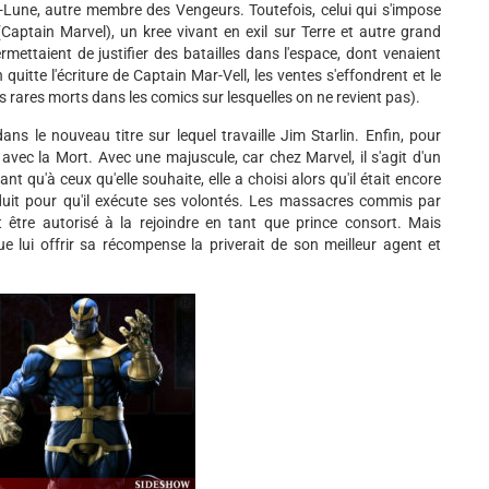
on-Lune, autre membre des Vengeurs. Toutefois, celui qui s'impose
ptain Marvel), un kree vivant en exil sur Terre et autre grand
mettaient de justifier des batailles dans l'espace, dont venaient
uitte l'écriture de Captain Mar-Vell, les ventes s'effondrent et le
 rares morts dans les comics sur lesquelles on ne revient pas).
 le nouveau titre sur lequel travaille Jim Starlin. Enfin, pour
 avec la Mort. Avec une majuscule, car chez Marvel, il s'agit d'un
t qu'à ceux qu'elle souhaite, elle a choisi alors qu'il était encore
éduit pour qu'il exécute ses volontés. Les massacres commis par
être autorisé à la rejoindre en tant que prince consort. Mais
e lui offrir sa récompense la priverait de son meilleur agent et