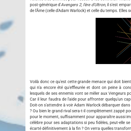
post-générique d'
Avengers 2, l'ère d'Ultron
, il s'est emp
de l'Âme (celle d'Adam Warlock) et celle du temps. Elles
Voilà donc ce qu'est cette grande menace qui doit bientô
qui n'a encore été qu'effleurée et dont on peine à con
lesquels de ses ennemis vont se mêler aux Vengeurs pour 
Car il leur faudra de l'aide pour affronter quelqu'un 
Doit-on s'attendre à voir Adam Warlock débarquer dan
? Ou bien le grand rival sera-t-il complètement zappé 
pour le moment, suffisamment pour apparaître aussi im
célèbre pour ses adaptations si peu fidèles, peut-elle s
écarté définitivement à la fin ? On verra quelles transfor