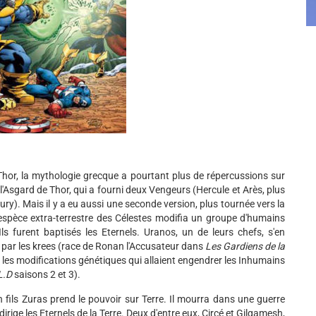
hor, la mythologie grecque a pourtant plus de répercussions sur
e l'Asgard de Thor, qui a fourni deux Vengeurs (Hercule et Arès, plus
ury). Mais il y a eu aussi une seconde version, plus tournée vers la
. L'espèce extra-terrestre des Célestes modifia un groupe d'humains
ls furent baptisés les Eternels. Uranos, un de leurs chefs, s'en
te par les krees (race de Ronan l'Accusateur dans
Les Gardiens de la
r les modifications génétiques qui allaient engendrer les Inhumains
L.D
saisons 2 et 3).
fils Zuras prend le pouvoir sur Terre. Il mourra dans une guerre
dirige les Eternels de la Terre. Deux d'entre eux, Circé et Gilgamesh,