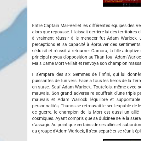
Entre Captain Mar-Vell et les différentes équipes des Ve
alors que repoussé. Il laissait derrière lui des territoir
à vraiment réussir à le menacer fut Adam Warlock, 
perceptions et sa capacité à éprouver des sentiments. Al
séduisit et réussit à retourner Gamora, la fille adoptiv
principal noyau d'opposition au Titan fou. Adam Warlock f
Mais Dame Mort veillait et renvoya son champion massac
Il s'empara des six Gemmes de l'Infini, qui lui donn
puissantes de l'univers. Face à tous les héros de la Terre
en stase. Sauf Adam Warlock. Toutefois, même avec s
mauvais. Son grand adversaire souffrait d'une triple 
mauvais et Adam Warlock l'équilibré et supportabl
personnalités, Thanos se retrouvait le seul capable de l
de guerre, le champion de la Mort est aussi un allié 
cosmiques. Ayant compris que sa dulcinée ne le laisserait
s'assagir. Au point que certains de ses alliés et subor
au groupe d'Adam Warlock, il s'est séparé et se réunit é