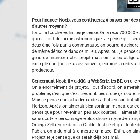
Pour financer Noob, vous continuerez à passer par des 
d'autres moyens ?
Là, on a touché les limites je pense. On a reçu 700 000 
qui est tout de même astronomique. Je pense qu'il sera tr
deuxième fois par la communauté, on pourra atteindre le
de même dérisoire dans ce milieu. Après, oui, je pense 
gens de financer notre projet mais on ne les oblige à 
exemple que j'utilise assez souvent, comme la redevan
producteur.
Concernant Noob, il y a déjà la WebSérie, les BD, on a le
On a énormément de projets. Tout d'abord, on aimerait
problème, c'est que c'est très ambitieux, que ça coûte t
Mais je pense que si tu demandes à Fabien son but ulti
Horizon. Après, on aimerait bien sortir un manga, car c
pense que pour revenir un peu aux sources, il aimerai
sans doute le personnage le plus shonen (type de manga q
Omega Zell rentre dans la Guilde Justice et qu'il tente d
Fabien, on a du mal à le mettre en place. Enfin, on aim
Project et je pense que ça serait déjà pas mal.