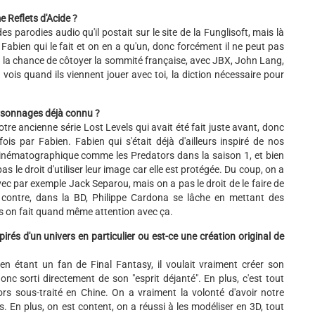
e Reflets d'Acide ?
s parodies audio qu'il postait sur le site de la Funglisoft, mais là
 Fabien qui le fait et on en a qu'un, donc forcément il ne peut pas
n a la chance de côtoyer la sommité française, avec JBX, John Lang,
vois quand ils viennent jouer avec toi, la diction nécessaire pour
ersonnages déjà connu ?
re ancienne série Lost Levels qui avait été fait juste avant, donc
is par Fabien. Fabien qui s'était déjà d'ailleurs inspiré de nos
 cinématographique comme les Predators dans la saison 1, et bien
le droit d'utiliser leur image car elle est protégée. Du coup, on a
ec par exemple Jack Separou, mais on a pas le droit de le faire de
 contre, dans la BD, Philippe Cardona se lâche en mettant des
 on fait quand même attention avec ça.
irés d'un univers en particulier ou est-ce une création original de
ien étant un fan de Final Fantasy, il voulait vraiment créer son
nc sorti directement de son "esprit déjanté". En plus, c'est tout
s sous-traité en Chine. On a vraiment la volonté d'avoir notre
. En plus, on est content, on a réussi à les modéliser en 3D, tout