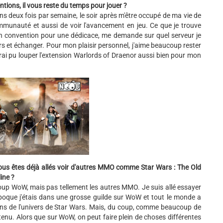
ions, il vous reste du temps pour jouer ?
s deux fois par semaine, le soir après m'être occupé de ma vie de
mmunauté et aussi de voir l'avancement en jeu. Ce que je trouve
n convention pour une dédicace, me demande sur quel serveur je
eurs et échanger. Pour mon plaisir personnel, j'aime beaucoup rester
urai pu louper l'extension Warlords of Draenor aussi bien pour mon
us êtes déjà allés voir d'autres MMO comme Star Wars : The Old
ine ?
oup WoW, mais pas tellement les autres MMO. Je suis allé essayer
'époque j'étais dans une grosse guilde sur WoW et tout le monde a
fans de l'univers de Star Wars. Mais, du coup, comme beaucoup de
tenu. Alors que sur WoW, on peut faire plein de choses différentes