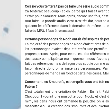
Cela ne vous tenterait pas de faire une série audio comm
Ça tenterait beaucoup Fabien, parce qu'il faisait avant de
c'était pour s'amuser. Mais après, encore une fois, c'est
tout faire. La parodie audio, c'est très très dur, nous o
qui sont les références dans le domaine. Et même, tu le 
faire du MP3, il faut être costaud.
Certains personnages de Noob ont-ils été inspirés de p
La majorité des personnages de Noob étaient tirés de not
les personnages avaient déjà été créés une première fo
propres persos. Après, pour ce qui est des références
c'est assez compliqué car techniquement nous n'avons pas 
fait des références mais de façon plus subtile comme av
façon directe donc on a limité ces personnages. Par
personnages de manga au fond de certaines cases. Mais
Concernant les Smourbifs, est-ce-qu'ils vous ont été insp
Fabien ?
C'est totalement une création de Fabien. En fait, Fab
Chocobo, il voulait une mascotte pour Noob, et c'est do
mimi, les gens nous ont demandé la peluche, on a alor
mascotte d'où la création des Smourbifs et des Pikouaïs