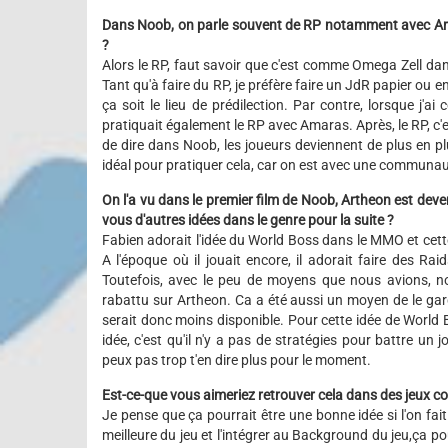
Dans Noob, on parle souvent de RP notamment avec Art
?
Alors le RP, faut savoir que c'est comme Omega Zell dans 
Tant qu'à faire du RP, je préfère faire un JdR papier ou
ça soit le lieu de prédilection. Par contre, lorsque j'a
pratiquait également le RP avec Amaras. Après, le RP, c'
de dire dans Noob, les joueurs deviennent de plus en p
idéal pour pratiquer cela, car on est avec une communau
On l'a vu dans le premier film de Noob, Artheon est deve
vous d'autres idées dans le genre pour la suite ?
Fabien adorait l'idée du World Boss dans le MMO et ce
A l'époque où il jouait encore, il adorait faire des Rai
Toutefois, avec le peu de moyens que nous avions, n
rabattu sur Artheon. Ca a été aussi un moyen de le gar
serait donc moins disponible. Pour cette idée de World 
idée, c'est qu'il n'y a pas de stratégies pour battre un
peux pas trop t'en dire plus pour le moment.
Est-ce-que vous aimeriez retrouver cela dans des jeux
Je pense que ça pourrait être une bonne idée si l'on fai
meilleure du jeu et l'intégrer au Background du jeu,ça po