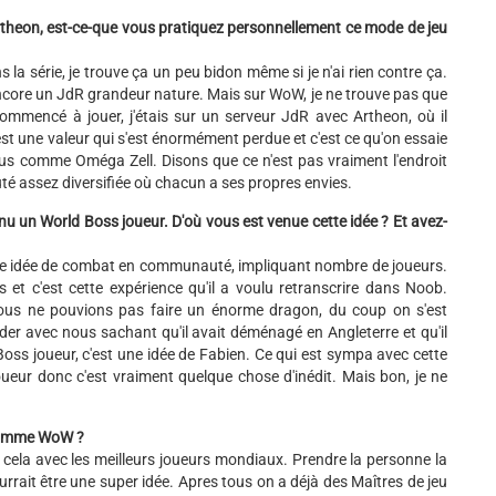
heon, est-ce-que vous pratiquez personnellement ce mode de jeu
la série, je trouve ça un peu bidon même si je n'ai rien contre ça.
 encore un JdR grandeur nature. Mais sur WoW, je ne trouve pas que
i commencé à jouer, j'étais sur un serveur JdR avec Artheon, où il
est une valeur qui s'est énormément perdue et c'est ce qu'on essaie
lus comme Oméga Zell. Disons que ce n'est pas vraiment l'endroit
té assez diversifiée où chacun a ses propres envies.
nu un World Boss joueur. D'où vous est venue cette idée ? Et avez-
tte idée de combat en communauté, impliquant nombre de joueurs.
ds et c'est cette expérience qu'il a voulu retranscrire dans Noob.
ous ne pouvions pas faire un énorme dragon, du coup on s'est
der avec nous sachant qu'il avait déménagé en Angleterre et qu'il
Boss joueur, c'est une idée de Fabien. Ce qui est sympa avec cette
 joueur donc c'est vraiment quelque chose d'inédit. Mais bon, je ne
 comme WoW ?
t cela avec les meilleurs joueurs mondiaux. Prendre la personne la
urrait être une super idée. Apres tous on a déjà des Maîtres de jeu