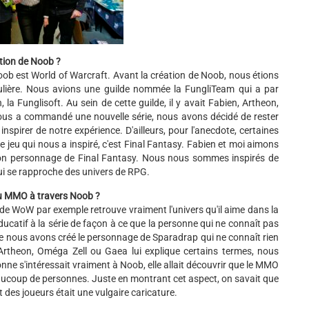
tion de Noob ?
Noob est World of Warcraft. Avant la création de Noob, nous étions
ulière. Nous avions une guilde nommée la FungliTeam qui a par
la Funglisoft. Au sein de cette guilde, il y avait Fabien, Artheon,
ous a commandé une nouvelle série, nous avons décidé de rester
nspirer de notre expérience. D'ailleurs, pour l'anecdote, certaines
 jeu qui nous a inspiré, c'est Final Fantasy. Fabien et moi aimons
 mon personnage de Final Fantasy. Nous nous sommes inspirés de
ui se rapproche des univers de RPG.
du MMO à travers Noob ?
ur de WoW par exemple retrouve vraiment l'univers qu'il aime dans la
ducatif à la série de façon à ce que la personne qui ne connaît pas
que nous avons créé le personnage de Sparadrap qui ne connaît rien
e Artheon, Oméga Zell ou Gaea lui explique certains termes, nous
onne s'intéressait vraiment à Noob, elle allait découvrir que le MMO
aucoup de personnes. Juste en montrant cet aspect, on savait que
t des joueurs était une vulgaire caricature.