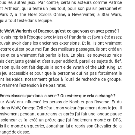
tous les autres jeux. Par contre, certains acteurs comme Patrice
t Artheon, qui a testé un peu tout, pour son plaisir personnel et
ars 2, à The Elder Scrolls Online, à Neverwinter, à Star Wars,
ui a tout testé dans l'équipe.
 de WoW, Warlords of Draenor, qu'est-ce-que vous en avez pensé ?
J'avais repris à l'époque avec Mists of Pandaria et j'avais été assez
uvait avoir dans les anciennes extensions. Et là, ils ont vraiment
reterre qui est pour moi l'un des meilleurs passages, ils ont créé un
 et ça a vraiment fait parler le fan. En plus, les nouveaux raids
s c'est juste génial et c'est super addictif, pareil les sujets du fief,
nsion qu'ils ont fait depuis la sortie de Wrath of the Lich King. Et
le jeu accessible et pour que la personne qui n'a pas forcément le
sant les Raids, notamment grâce à l'outil de recherche de groupe.
 vraiment l'extension à ne pas rater.
êmes classes que dans la série ? Ou est-ce-que cela a changé ?
s sur WoW ont influencé les persos de Noob et pas l'inverse. Et du
 dans WoW, Omega Zell c'était mon voleur également dans le jeu. Il
ensivement pendant quatre ans et après j'ai fait une longue pause
r soigneur et j'ai créé un prêtre que j'ai finalement monté en DPS,
 il a monté un guerrier, Jonathan lui a repris son Chevalier de la
hangé de classe.