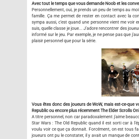
Avec tout le temps que vous demande Noob et les convent
Personnellement, oui, je prends un peu de temps au moin
famille. Ça me permet de rester en contact avec la co
sympa aussi, c'est quand une personne vient me voir e
suis, quelle classe je joue... J'adore rencontrer des jou
informé sur le jeu. Par exemple, je ne pense pas que j'a
plaisir personnel que pour la série.
Vous êtes donc des joueurs de WoW, mais est-ce-que vo
Republic ou encore plus récemment The Elder Scrolls Onl
A titre personnel, non car paradoxalement j'aime beauc
Star Wars : The Old Republic quand il est sorti car à l
voulu voir ce que ça donnait. Forcément, on est tous 
joueurs ont pu le constater, il y avait un manque de con