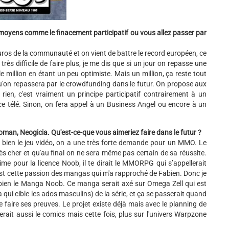
moyens comme le finacement participatif ou vous allez passer par
euros de la communauté et on vient de battre le record européen, ce
ès difficile de faire plus, je me dis que si un jour on repasse une
 million en étant un peu optimiste. Mais un million, ça reste tout
qu'on repassera par le crowdfunding dans le futur. On propose aux
rien, c'est vraiment un principe participatif contrairement à un
ce télé. Sinon, on fera appel à un Business Angel ou encore à un
 roman, Neogicia. Qu'est-ce-que vous aimeriez faire dans le futur ?
 bien le jeu vidéo, on a une très forte demande pour un MMO. Le
rès cher et qu'au final on ne sera même pas certain de sa réussite.
me pour la licence Noob, il te dirait le MMORPG qui s’appellerait
'est cette passion des mangas qui m'a rapproché de Fabien. Donc je
t bien le Manga Noob. Ce manga serait axé sur Omega Zell qui est
ui cible les ados masculins) de la série, et ça se passerait quand
e faire ses preuves. Le projet existe déjà mais avec le planning de
erait aussi le comics mais cette fois, plus sur l'univers Warpzone