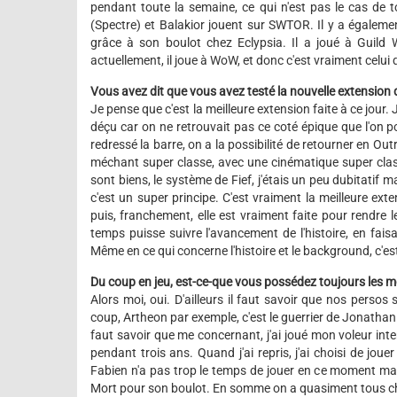
pendant toute la semaine, ce qui n'est pas le cas de 
(Spectre) et Balakior jouent sur SWTOR. Il y a égalemen
grâce à son boulot chez Eclypsia. Il a joué à Guild W
actuellement, il joue à WoW, et donc c'est vraiment celui q
Vous avez dit que vous avez testé la nouvelle extension
Je pense que c'est la meilleure extension faite à ce jour. 
déçu car on ne retrouvait pas ce coté épique que l'on po
redressé la barre, on a la possibilité de retourner en Out
méchant super classe, avec une cinématique super classe
sont biens, le système de Fief, j'étais un peu dubitatif mai
c'est un super principe. C'est vraiment la meilleure exte
puis, franchement, elle est vraiment faite pour rendre 
temps puisse suivre l'avancement de l'histoire, en fai
Même en ce qui concerne l'histoire et le background, c'est
Du coup en jeu, est-ce-que vous possédez toujours les m
Alors moi, oui. D'ailleurs il faut savoir que nos perso
coup, Artheon par exemple, c'est le guerrier de Jonathan
faut savoir que me concernant, j'ai joué mon voleur int
pendant trois ans. Quand j'ai repris, j'ai choisi de joue
Fabien n'a pas trop le temps de jouer en ce moment mais
Mort pour son boulot. En somme on a quasiment tous c