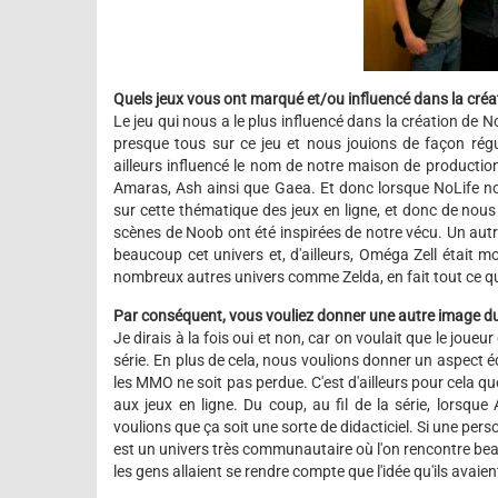
Quels jeux vous ont marqué et/ou influencé dans la créa
Le jeu qui nous a le plus influencé dans la création de 
presque tous sur ce jeu et nous jouions de façon rég
ailleurs influencé le nom de notre maison de production, 
Amaras, Ash ainsi que Gaea. Et donc lorsque NoLife n
sur cette thématique des jeux en ligne, et donc de nous i
scènes de Noob ont été inspirées de notre vécu. Un autre
beaucoup cet univers et, d'ailleurs, Oméga Zell était
nombreux autres univers comme Zelda, en fait tout ce q
Par conséquent, vous vouliez donner une autre image 
Je dirais à la fois oui et non, car on voulait que le joue
série. En plus de cela, nous voulions donner un aspect é
les MMO ne soit pas perdue. C'est d'ailleurs pour cela 
aux jeux en ligne. Du coup, au fil de la série, lorsqu
voulions que ça soit une sorte de didacticiel. Si une pers
est un univers très communautaire où l'on rencontre be
les gens allaient se rendre compte que l'idée qu'ils avaien