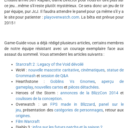
Ensuite arrive Jeff Kaplan, Game Director pour nous en dire plus sur
ce jeu...même s'il reste plutôt mystérieux. Ce sera donc un jeu de tir
par équipe, pur JcJ. Il faudra attendre le panel pour ça même s'il y a
le site pour patienter :
playoverwatch.com
. La bêta est prévue pour
2015 !
Game-Guide vous a déjà rédigé plusieurs articles, certains membres
de notre équipe résistant avec un courage exemplaire face aux
assaut du sommeil. Vous attendent les articles suivants :
Starcraft 2 : Legacy of the Void dévoilé
WoW :
nouvelle mascotte caritative
,
cinématiques
,
statue de
Grommash
et
session de Q&A
Hearthstone :
Goblins Vs Gnomes
,
aperçu de
gameplay
,
nouvelles cartes
et
pièces détachées
.
Heroes of the Storm :
annonces de la BlizzCon 2014
et
coulisses de la conception
.
Overwatch : un
FPS made in Blizzard
,
panel sur le
jeu,
présentation des
catégories de personnages
, retour aux
origines
.
Film Warcraft
Diablo 3 :
infos sur les futurs patchs et la saison 2