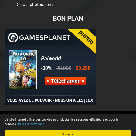
Depositphotos.com
BON PLAN
© 2011-2025 - Association Clamidra -
Wordpress
Ce site internet utilise des cookies pour stocker les sessions utilisateurs et pour la
publicité.
Plus d'informations
Équipe & Contacts
-
Recrutement
-
Publicité & Partenaires
-
CGU
-
Compris !
Accès admin