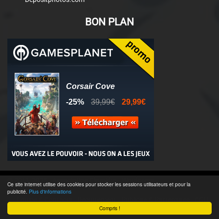
BON PLAN
© 2011-2025 - Association Clamidra -
Wordpress
Ce site internet utilise des cookies pour stocker les sessions utilisateurs et pour la
publicité.
Plus d'informations
Équipe & Contacts
-
Recrutement
-
Publicité & Partenaires
-
CGU
-
Compris !
Accès admin