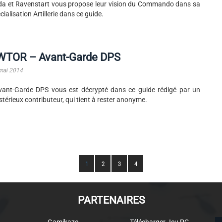
a et Ravenstart vous propose leur vision du Commando dans sa
cialisation Artillerie dans ce guide.
WTOR – Avant-Garde DPS
mai 2014
vant-Garde DPS vous est décrypté dans ce guide rédigé par un
térieux contributeur, qui tient à rester anonyme.
1
2
3
4
PARTENAIRES
Gamikaze
Télécharger Jeu PC