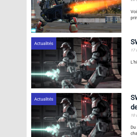
Vo
pri
SW
Actualités
17 
L'h
S
Actualités
d
10 
Du
cha