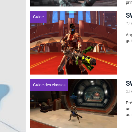
pri
S
Guide
17 
App
gui
S
Guide des classes
25 
Pré
un 
au 