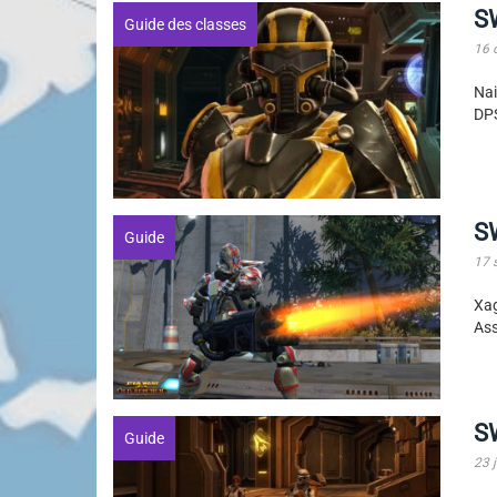
S
Guide des classes
16 
Nai
DPS
S
Guide
17 
Xag
Ass
S
Guide
23 