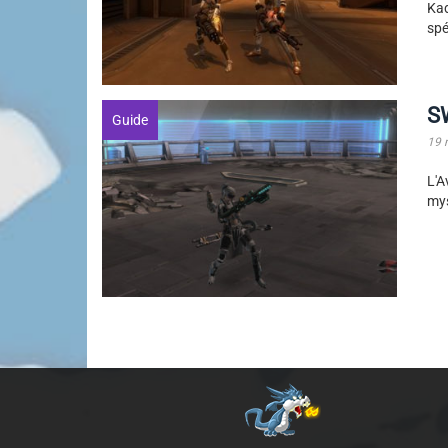
Kad
spé
S
Guide
19 
L'A
mys