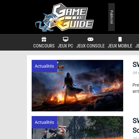
Publicité
CONCOURS
JEUX PC
JEUX CONSOLE
JEUX MOBILE
J
S
Actualités
09 
Pr
arr
S
Actualités
So
20 