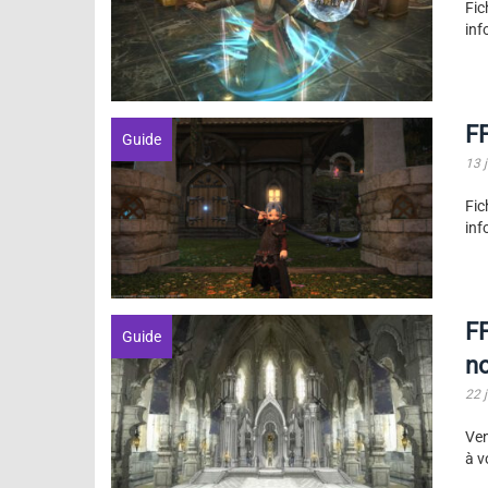
Fic
inf
FF
Guide
13 j
Fic
inf
F
Guide
n
22 
Ven
à v