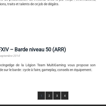
ions, traits et talents de ce job de dégâts.
XIV – Barde niveau 50 (ARR)
septembre 2014
ncingedge de la Légion Team MultiGaming vous propose son
de sur le barde : cycle à faire, gameplay, conseils en équipement.
1
2
3
4