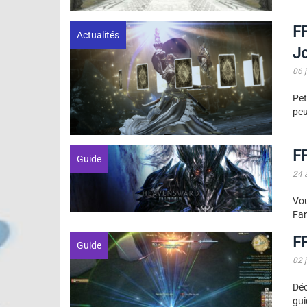
F
Actualités
J
06 
Pet
peu
FF
Guide
24 
Vou
Fan
FF
Guide
02 
Dé
gui