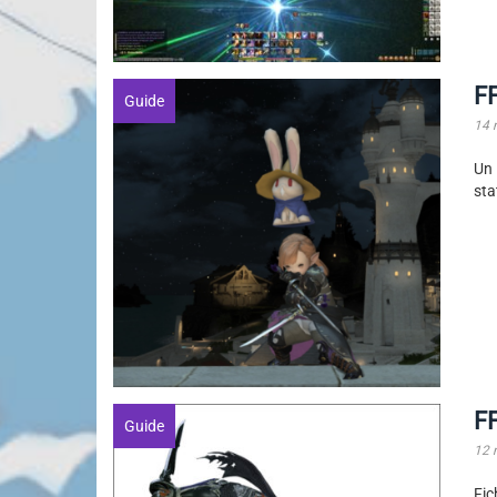
FF
Guide
14 
Un 
sta
FF
Guide
12 
Fic