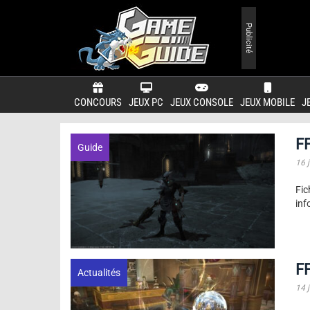
Publicité
CONCOURS
JEUX PC
JEUX CONSOLE
JEUX MOBILE
J
FF
Guide
16 j
Fi
inf
F
Actualités
14 j