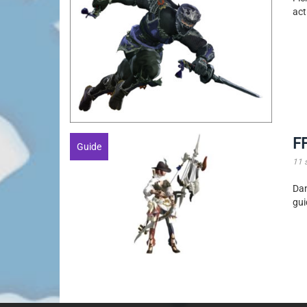
act
FF
Guide
11 
Da
gui