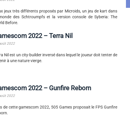
x jeux très différents proposés par Microids, un jeu de kart dans
monde des Schtroumpfs et la version console de Syberia: The
ld Before.
amescom 2022 – Terra Nil
août 2022
ra Nil est un city-builder inversé dans lequel le joueur doit tenter de
enir à une nature vierge.
amescom 2022 – Gunfire Reborn
août 2022
s de cette gamescom 2022, 505 Games proposait le FPS Gunfire
orn.