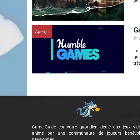
dan
G
Aperçu
31 
Le 
qui
très
Game-Guide est votre quotidien dédié aux jeux vid
animé par une communauté de joueurs bénévol
passionnés.