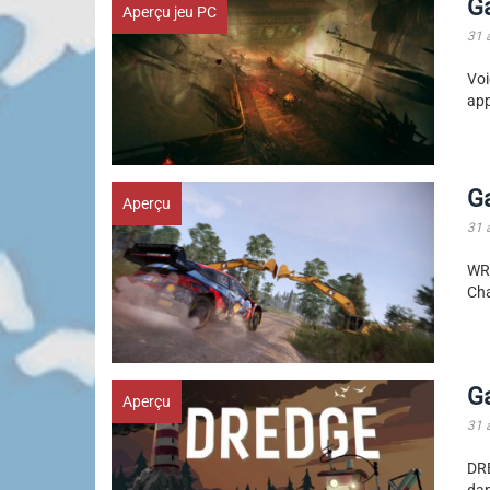
G
Aperçu jeu PC
31 
Voi
app
G
Aperçu
31 
WR
Cha
G
Aperçu
31 
DR