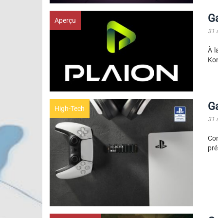
G
Aperçu
31 
À l
Kon
G
High-Tech
31 
Co
pré