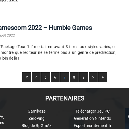
gereuses.
amescom 2022 – Humble Games
août 2022
"Package Tour 1h" mettait en avant 3 titres aux styles variés, ce
 montre que l'éditeur ne se ferme pas à un genre de prédilection,
 loin de là !
5
6
7
8
9
PARTENAIRES
Gamikaze
Télécharger Jeu PC
éo,
ZeroPing
Génération Nintendo
es
Blog de RpGmAx
Esportrecrutement.fr