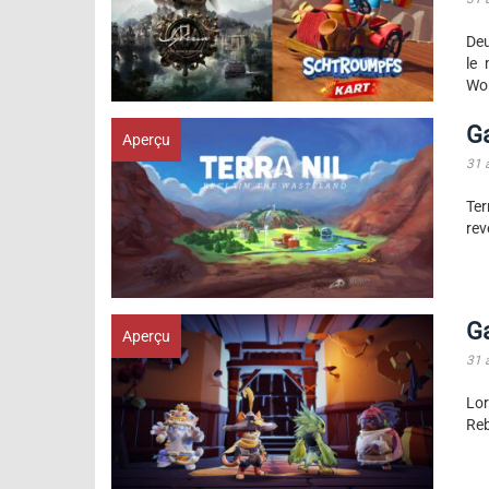
Deu
le 
Wor
G
Aperçu
31 
Ter
rev
G
Aperçu
31 
Lor
Reb