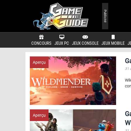
Publicité
CONCOURS
JEUX PC
JEUX CONSOLE
JEUX MOBILE
J
G
Aperçu
31 
Wil
con
G
Aperçu
Wo
31 