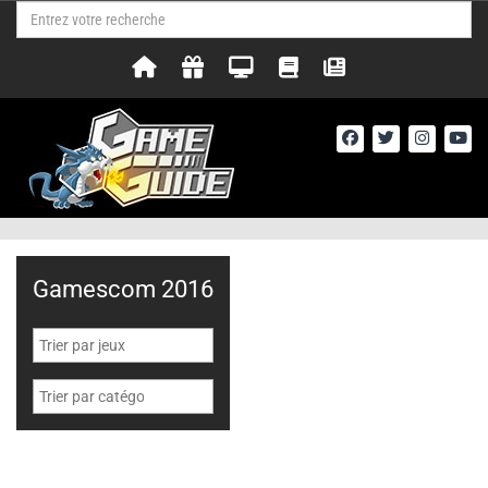
Gamescom 2016