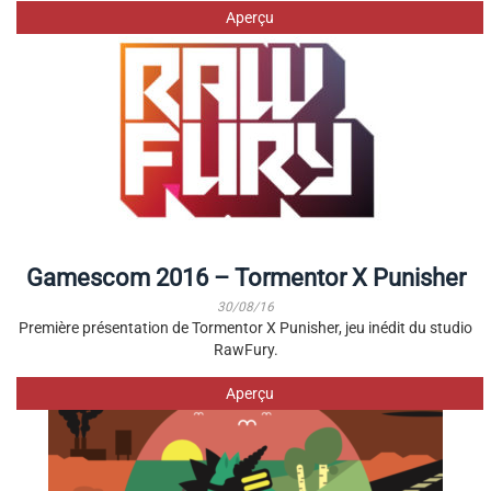
Aperçu
Gamescom 2016 – Tormentor X Punisher
30/08/16
Première présentation de Tormentor X Punisher, jeu inédit du studio
RawFury.
Aperçu