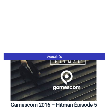
Actualités
Gamescom 2016 – Hitman Épisode 5