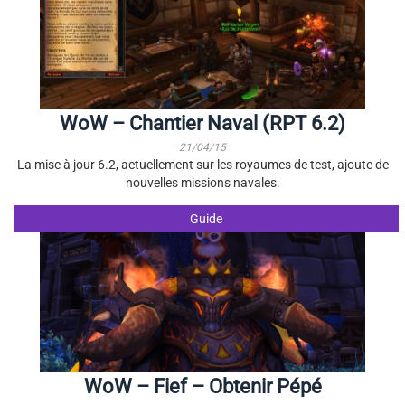
WoW – Chantier Naval (RPT 6.2)
21/04/15
La mise à jour 6.2, actuellement sur les royaumes de test, ajoute de
nouvelles missions navales.
Guide
WoW – Fief – Obtenir Pépé