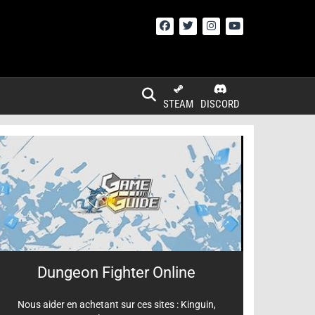
STEAM
DISCORD
Dungeon Fighter Online
Nous aider en achetant sur ces sites :
Kinguin
,