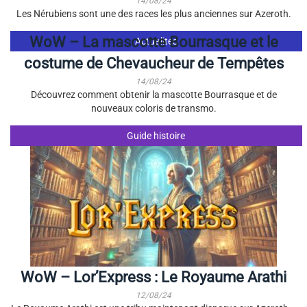
14/08/24
Les Nérubiens sont une des races les plus anciennes sur Azeroth.
WoW – La mascotte Bourrasque et le
Actualités
costume de Chevaucheur de Tempêtes
14/08/24
Découvrez comment obtenir la mascotte Bourrasque et de
nouveaux coloris de transmo.
Guide histoire
WoW – Lor’Express : Le Royaume Arathi
12/08/24