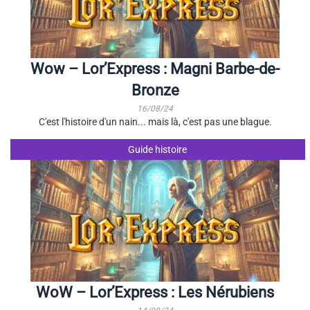
Wow – Lor’Express : Magni Barbe-de-
Bronze
16/08/24
C'est l'histoire d'un nain... mais là, c'est pas une blague.
Guide histoire
WoW – Lor’Express : Les Nérubiens