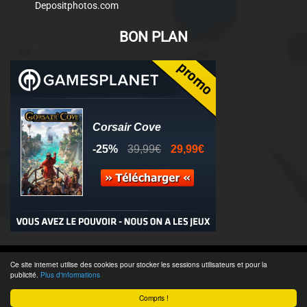
Depositphotos.com
BON PLAN
© 2011-2025 - Association Clamidra -
Wordpress
Ce site internet utilise des cookies pour stocker les sessions utilisateurs et pour la
publicité.
Plus d'informations
Équipe & Contacts
-
Recrutement
-
Publicité & Partenaires
-
CGU
-
Compris !
Accès admin