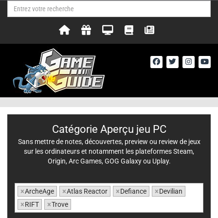
Catégorie Aperçu jeu PC
Sans mettre de notes, découvertes, preview ou review de jeux
sur les ordinateurs et notamment les plateformes Steam,
Origin, Arc Games, GOG Galaxy ou Uplay.
×
ArcheAge
×
Atlas Reactor
×
Defiance
×
Devilian
×
RIFT
×
Trove