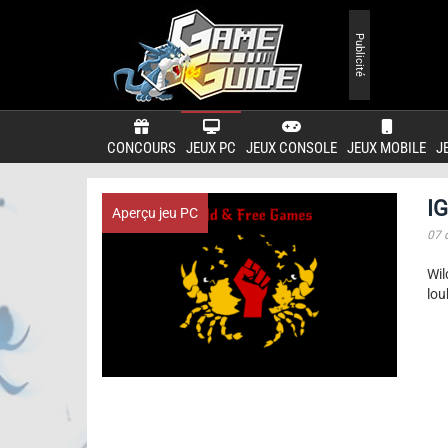
Publicité
CONCOURS
JEUX PC
JEUX CONSOLE
JEUX MOBILE
J
I
Aperçu jeu PC
07 
Wil
lou