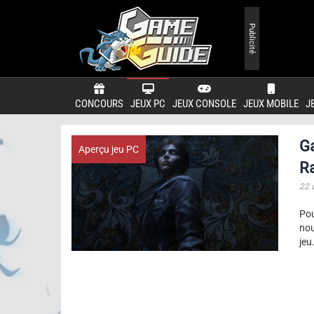
Publicité
CONCOURS
JEUX PC
JEUX CONSOLE
JEUX MOBILE
J
G
Aperçu jeu PC
Ra
22 
Po
nou
jeu