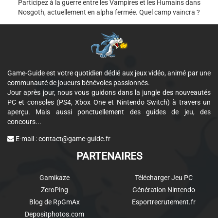
Participez à la guerre entre les Vampires et les Humains dans
Nosgoth, actuellement en alpha fermée. Quel camp vaincra ?
Game-Guide est votre quotidien dédié aux jeux vidéo, animé par une
communauté de joueurs bénévoles passionnés.
Jour après jour, nous vous guidons dans la jungle des nouveautés
PC et consoles (PS4, Xbox One et Nintendo Switch) à travers un
aperçu. Mais aussi ponctuellement des guides de jeu, des
concours...
E-mail :
contact@game-guide.fr
PARTENAIRES
Gamikaze
Télécharger Jeu PC
ZeroPing
Génération Nintendo
Blog de RpGmAx
Esportrecrutement.fr
Depositphotos.com