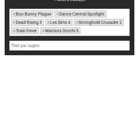
×
Boo Bunny Plague
×
Dance Central Spotlight
×
Dead Rising 3
×
Les Sims 4
×
Stronghold Crusader 2
×
Train Fever
×
Warriors Orochi 3