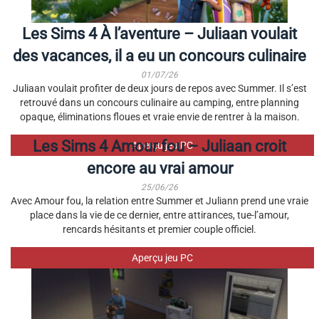
Les Sims 4 À l’aventure – Juliaan voulait
des vacances, il a eu un concours culinaire
01/07/26
Juliaan voulait profiter de deux jours de repos avec Summer. Il s’est
retrouvé dans un concours culinaire au camping, entre planning
opaque, éliminations floues et vraie envie de rentrer à la maison.
Les Sims 4 Amour fou – Juliaan croit
Aperçu jeu PC
encore au vrai amour
25/06/26
Avec Amour fou, la relation entre Summer et Juliann prend une vraie
place dans la vie de ce dernier, entre attirances, tue-l’amour,
rencards hésitants et premier couple officiel.
Aperçu jeu PC