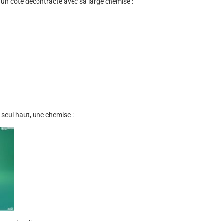
e un côté décontracté avec sa large chemise :
 seul haut, une chemise :