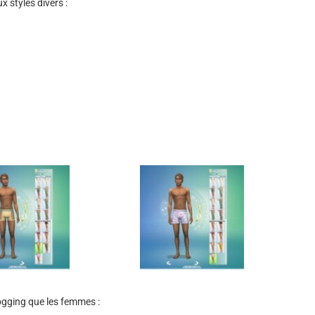
x styles divers :
ogging que les femmes :