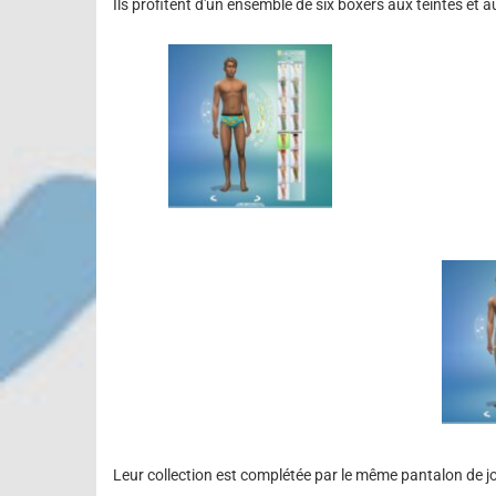
Ils profitent d'un ensemble de six boxers aux teintes et au
Leur collection est complétée par le même pantalon de j