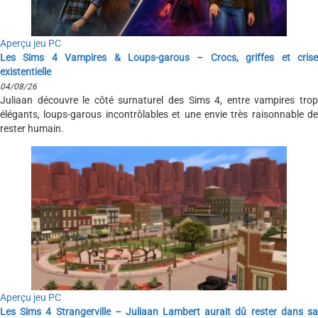
Aperçu jeu PC
Les Sims 4 Vampires & Loups-garous – Crocs, griffes et crise
existentielle
04/08/26
Juliaan découvre le côté surnaturel des Sims 4, entre vampires trop
élégants, loups-garous incontrôlables et une envie très raisonnable de
rester humain.
Aperçu jeu PC
Les Sims 4 Strangerville – Juliaan Lambert aurait dû rester dans sa