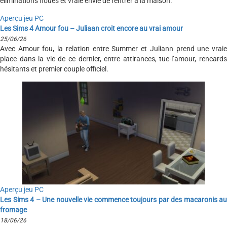
éliminations floues et vraie envie de rentrer à la maison.
Aperçu jeu PC
Les Sims 4 Amour fou – Juliaan croit encore au vrai amour
25/06/26
Avec Amour fou, la relation entre Summer et Juliann prend une vraie
place dans la vie de ce dernier, entre attirances, tue-l’amour, rencards
hésitants et premier couple officiel.
Aperçu jeu PC
Les Sims 4 – Une nouvelle vie commence toujours par des macaronis au
fromage
18/06/26