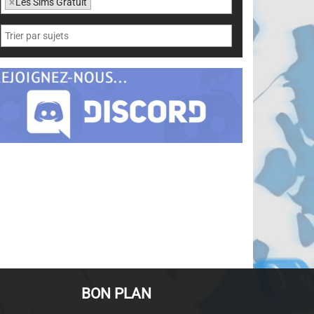
×
Les Sims Gratuit
BON PLAN