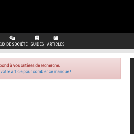
EUX DE SOCIÉTÉ
GUIDES
ARTICLES
pond à vos critères de recherche.
 votre article pour combler ce manque !