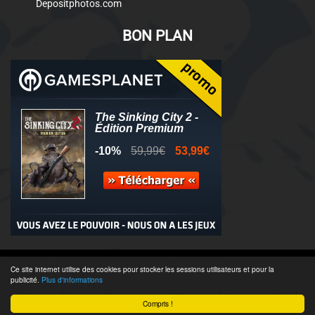
Depositphotos.com
BON PLAN
© 2011-2025 - Association Clamidra -
Wordpress
Ce site internet utilise des cookies pour stocker les sessions utilisateurs et pour la
publicité.
Plus d'informations
Équipe & Contacts
-
Recrutement
-
Publicité & Partenaires
-
CGU
-
Compris !
Accès admin