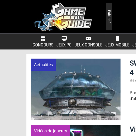
Publicité
CONCOURS
JEUX PC
JEUX CONSOLE
JEUX MOBILE
J
SW
Actualités
4
04 
Pre
d'o
Vi
Vidéos de joueurs