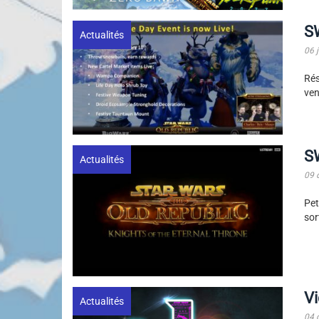
S
Actualités
06 
Rés
ven
S
Actualités
09 
Pet
sor
Vi
Actualités
04 