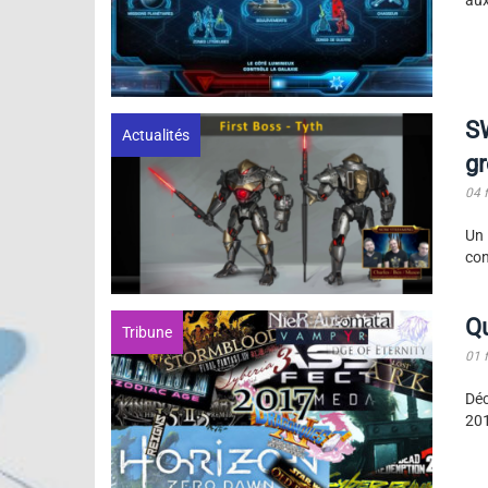
aux
S
Actualités
g
04 
Un 
con
Qu
Tribune
01 
Déc
20