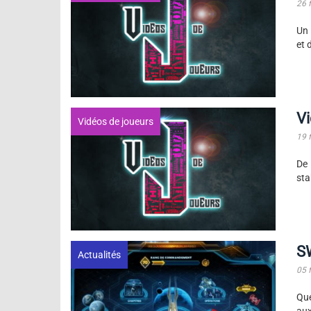
26 
Un 
et 
Vi
Vidéos de joueurs
19 
De 
sta
SW
Actualités
05 
Que