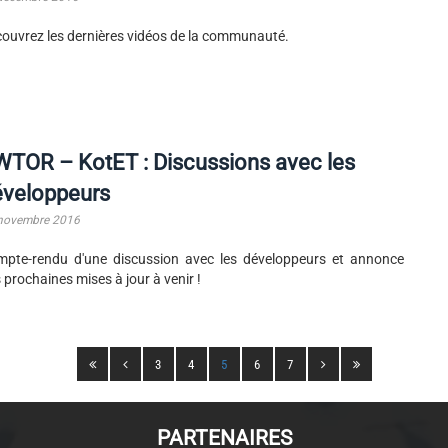
ouvrez les dernières vidéos de la communauté.
TOR – KotET : Discussions avec les
éveloppeurs
novembre 2016
pte-rendu d'une discussion avec les développeurs et annonce
 prochaines mises à jour à venir !
3
4
5
6
7
PARTENAIRES