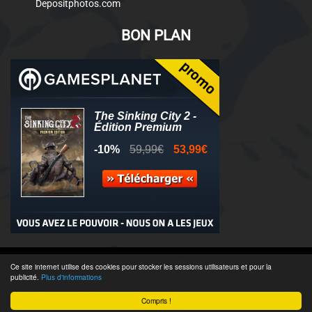
Depositphotos.com
BON PLAN
© 2011-2025 - Association Clamidra -
Wordpress
Ce site internet utilise des cookies pour stocker les sessions utilisateurs et pour la
publicité.
Plus d'informations
Équipe & Contacts
-
Recrutement
-
Publicité & Partenaires
-
CGU
-
Compris !
Accès admin