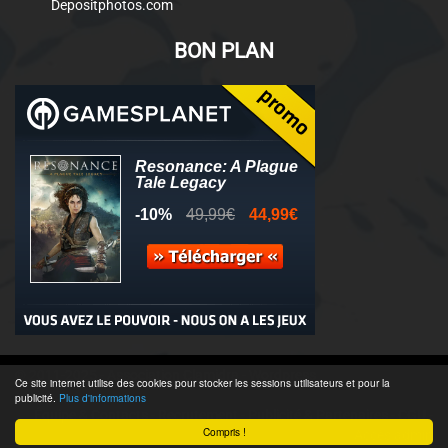
Depositphotos.com
BON PLAN
© 2011-2025 - Association Clamidra -
Wordpress
Ce site internet utilise des cookies pour stocker les sessions utilisateurs et pour la
publicité.
Plus d'informations
Équipe & Contacts
-
Recrutement
-
Publicité & Partenaires
-
CGU
-
Compris !
Accès admin