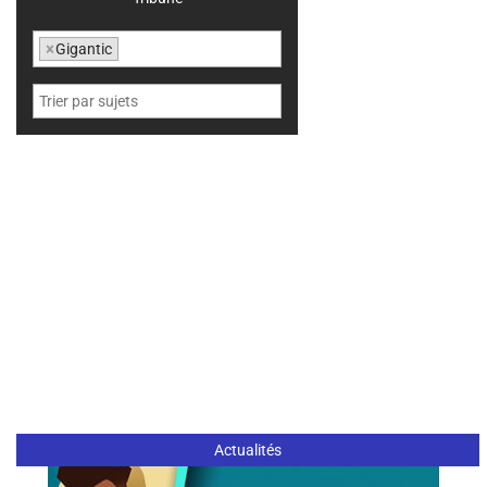
×
Gigantic
Actualités