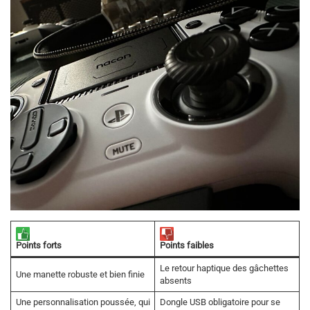
Points forts
Points faibles
Le retour haptique des gâchettes
Une manette robuste et bien finie
absents
Une personnalisation poussée, qui
Dongle USB obligatoire pour se