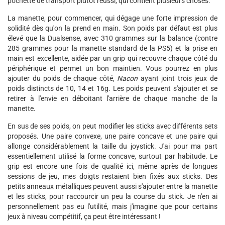
pochette de transport plutôt réussi, qui contient plusieurs choses.
La manette, pour commencer, qui dégage une forte impression de
solidité dès qu'on la prend en main. Son poids par défaut est plus
élevé que la Dualsense, avec 310 grammes sur la balance (contre
285 grammes pour la manette standard de la PS5) et la prise en
main est excellente, aidée par un grip qui recouvre chaque côté du
périphérique et permet un bon maintien. Vous pourrez en plus
ajouter du poids de chaque côté,
Nacon
ayant joint trois jeux de
poids distincts de 10, 14 et 16g. Les poids peuvent s'ajouter et se
retirer à l'envie en déboitant l'arrière de chaque manche de la
manette.
En sus de ses poids, on peut modifier les sticks avec différents sets
proposés. Une paire convexe, une paire concave et une paire qui
allonge considérablement la taille du joystick. J'ai pour ma part
essentiellement utilisé la forme concave, surtout par habitude. Le
grip est encore une fois de qualité ici, même après de longues
sessions de jeu, mes doigts restaient bien fixés aux sticks. Des
petits anneaux métalliques peuvent aussi s'ajouter entre la manette
et les sticks, pour raccourcir un peu la course du stick. Je n'en ai
personnellement pas eu l'utilité, mais j'imagine que pour certains
jeux à niveau compétitif, ça peut être intéressant !