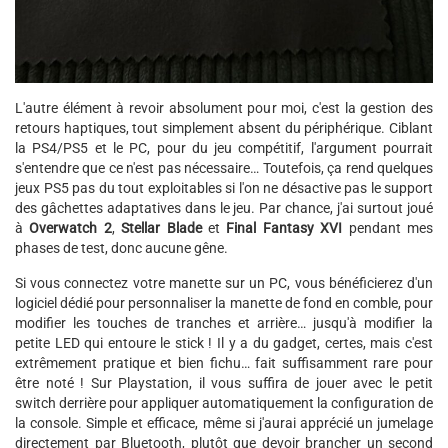
L'autre élément à revoir absolument pour moi, c'est la gestion des
retours haptiques, tout simplement absent du périphérique. Ciblant
la PS4/PS5 et le PC, pour du jeu compétitif, l'argument pourrait
s'entendre que ce n'est pas nécessaire… Toutefois, ça rend quelques
jeux PS5 pas du tout exploitables si l'on ne désactive pas le support
des gâchettes adaptatives dans le jeu. Par chance, j'ai surtout joué
à
Overwatch 2
,
Stellar Blade
et
Final Fantasy XVI
pendant mes
phases de test, donc aucune gêne.
Si vous connectez votre manette sur un PC, vous bénéficierez d'un
logiciel dédié pour personnaliser la manette de fond en comble, pour
modifier les touches de tranches et arrière… jusqu'à modifier la
petite LED qui entoure le stick ! Il y a du gadget, certes, mais c'est
extrêmement pratique et bien fichu… fait suffisamment rare pour
être noté ! Sur Playstation, il vous suffira de jouer avec le petit
switch derrière pour appliquer automatiquement la configuration de
la console. Simple et efficace, même si j'aurai apprécié un jumelage
directement par Bluetooth, plutôt que devoir brancher un second