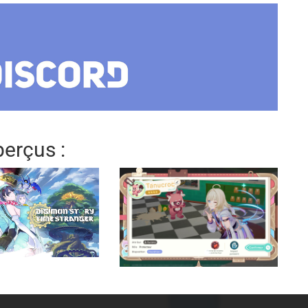
erçus :