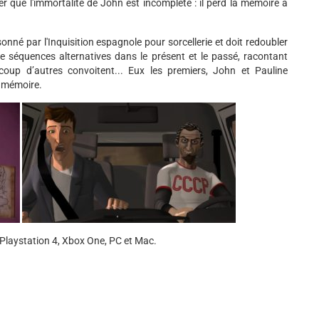
er que l'immortalité de John est incomplète : il perd la mémoire à
onné par l'Inquisition espagnole pour sorcellerie et doit redoubler
de séquences alternatives dans le présent et le passé, racontant
coup d’autres convoitent... Eux les premiers, John et Pauline
e mémoire.
 Playstation 4, Xbox One, PC et Mac.