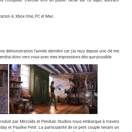
été conquise. J'avoue être un public facile sur ce sujet, adorant
tation 4, Xbox One, PC et Mac.
une démonstration l'année dernière car j'ai reçu depuis une clé me
viendrai donc vers vous avec mes impressions dès que possible.
o-produit par Microïds et Pendulo Studios nous embarque à travers
y et Pauline Petit. La particularité de ce petit couple tenant un