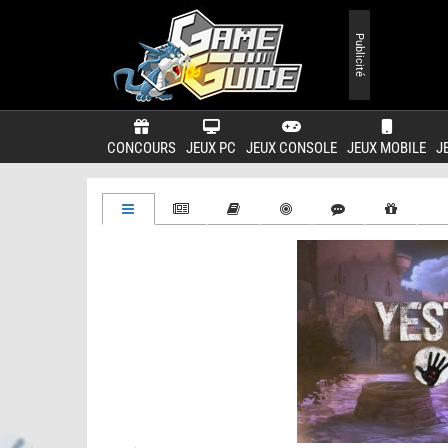
Publicité
CONCOURS
JEUX PC
JEUX CONSOLE
JEUX MOBILE
J