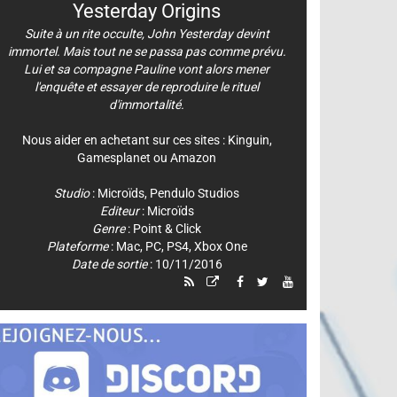
Yesterday Origins
Suite à un rite occulte, John Yesterday devint
immortel. Mais tout ne se passa pas comme prévu.
Lui et sa compagne Pauline vont alors mener
l'enquête et essayer de reproduire le rituel
d'immortalité.
Nous aider en achetant sur ces sites :
Kinguin
,
Gamesplanet
ou
Amazon
Studio
:
Microïds
,
Pendulo Studios
Editeur
:
Microïds
Genre
:
Point & Click
Plateforme
:
Mac
,
PC
,
PS4
,
Xbox One
Date de sortie
: 10/11/2016