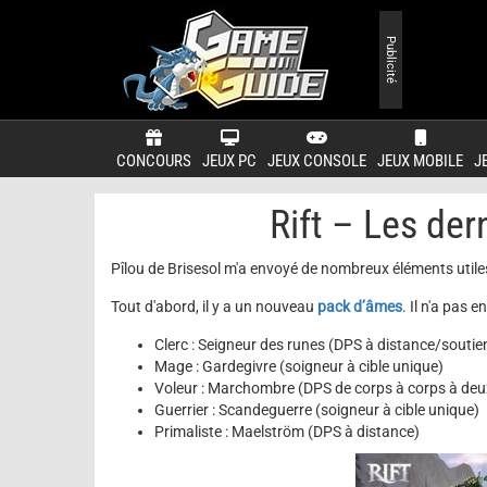
Publicité
CONCOURS
JEUX PC
JEUX CONSOLE
JEUX MOBILE
J
Rift – Les de
Pîlou de Brisesol m'a envoyé de nombreux éléments utiles
Tout d'abord, il y a un nouveau
pack d’âmes
. Il n'a pas 
Clerc : Seigneur des runes (DPS à distance/soutie
Mage : Gardegivre (soigneur à cible unique)
Voleur : Marchombre (DPS de corps à corps à deux
Guerrier : Scandeguerre (soigneur à cible unique)
Primaliste : Maelström (DPS à distance)