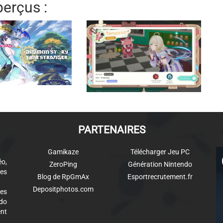
erçus :
PARTENAIRES
Gamikaze
Télécharger Jeu PC
éo,
ZeroPing
Génération Nintendo
es
Blog de RpGmAx
Esportrecrutement.fr
Depositphotos.com
des
ndo
ent