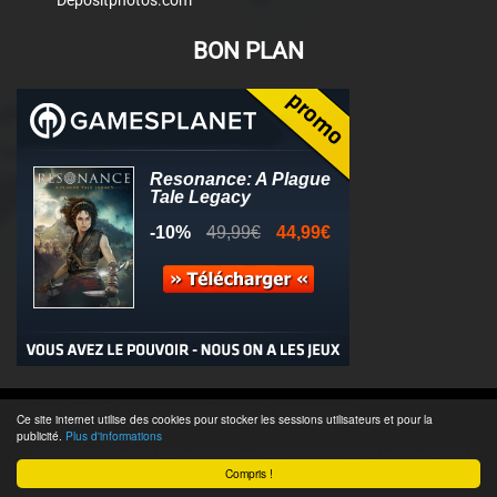
Depositphotos.com
BON PLAN
© 2011-2025 - Association Clamidra -
Wordpress
Ce site internet utilise des cookies pour stocker les sessions utilisateurs et pour la
publicité.
Plus d'informations
Équipe & Contacts
-
Recrutement
-
Publicité & Partenaires
-
CGU
-
Compris !
Accès admin