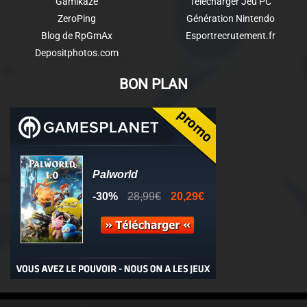
Gamikaze
Télécharger Jeu PC
ZeroPing
Génération Nintendo
Blog de RpGmAx
Esportrecrutement.fr
Depositphotos.com
BON PLAN
© 2011-2025 - Association Clamidra -
Wordpress