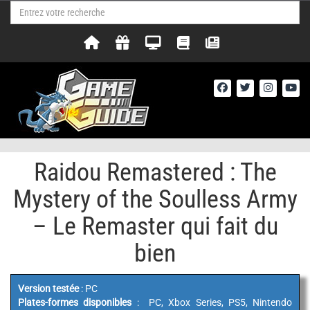
Raidou Remastered : The
Mystery of the Soulless Army
– Le Remaster qui fait du
bien
Version testée
: PC
Plates-formes disponibles
: PC, Xbox Series, PS5, Nintendo