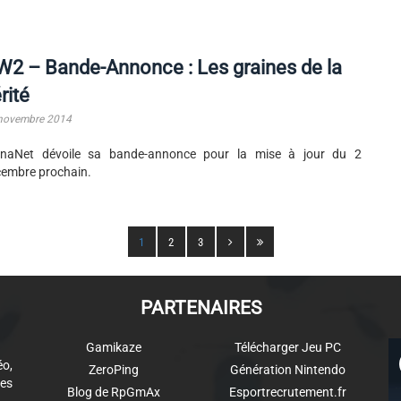
2 – Bande-Annonce : Les graines de la
rité
novembre 2014
enaNet dévoile sa bande-annonce pour la mise à jour du 2
embre prochain.
1
2
3
PARTENAIRES
Gamikaze
Télécharger Jeu PC
éo,
ZeroPing
Génération Nintendo
es
Blog de RpGmAx
Esportrecrutement.fr