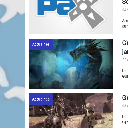
So
02 
Are
sur
GW
Actualités
ja
11 
Le 
Gui
GW
Actualités
03 
Le 
tie