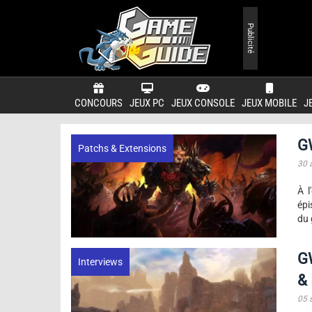
Publicité
CONCOURS
JEUX PC
JEUX CONSOLE
JEUX MOBILE
J
G
Patchs & Extensions
30 
À l
épi
du 
GW
Interviews
& 
05 