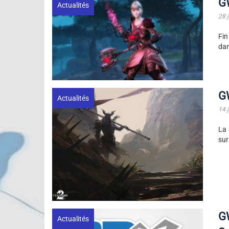
GW
Actualités
28 
Fin
dan
GW
Actualités
14 
La 
sur
G
Actualités