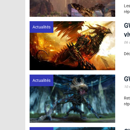
Les
rép
GW
Actualités
vi
06 
Déc
G
Actualités
10 
Ret
rép