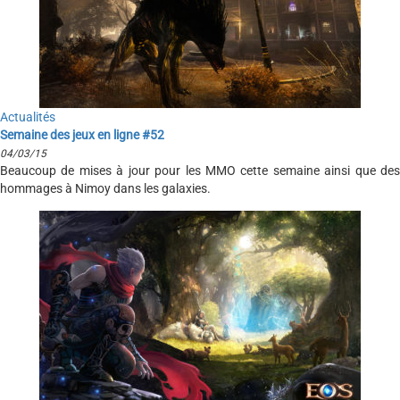
Actualités
Semaine des jeux en ligne #52
04/03/15
Beaucoup de mises à jour pour les MMO cette semaine ainsi que des
hommages à Nimoy dans les galaxies.