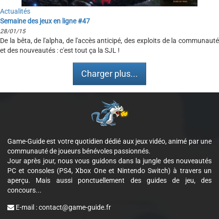
Actualités
Semaine des jeux en ligne #47
28/01/15
De la bêta, de l'alpha, de l'accès anticipé, des exploits de la communauté
et des nouveautés : c'est tout ça la SJL !
Charger plus...
Game-Guide est votre quotidien dédié aux jeux vidéo, animé par une
communauté de joueurs bénévoles passionnés.
Jour après jour, nous vous guidons dans la jungle des nouveautés
PC et consoles (PS4, Xbox One et Nintendo Switch) à travers un
aperçu. Mais aussi ponctuellement des guides de jeu, des
concours...
E-mail :
contact@game-guide.fr