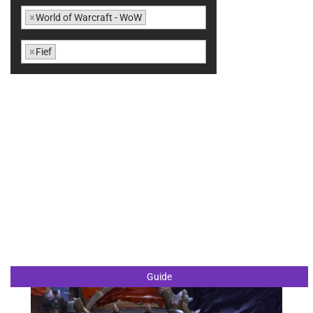
×
World of Warcraft - WoW
×
Fief
Guide