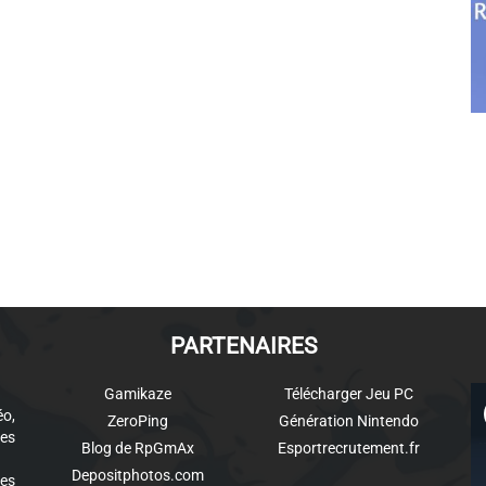
PARTENAIRES
Gamikaze
Télécharger Jeu PC
éo,
ZeroPing
Génération Nintendo
es
Blog de RpGmAx
Esportrecrutement.fr
Depositphotos.com
des