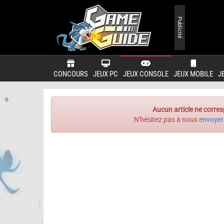
Publicité
CONCOURS
JEUX PC
JEUX CONSOLE
JEUX MOBILE
J
Aucun article ne corres
N'hésitez pas à nous
envoyer