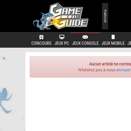
Publicité
CONCOURS
JEUX PC
JEUX CONSOLE
JEUX MOBILE
J
Aucun article ne corres
N'hésitez pas à nous
envoyer