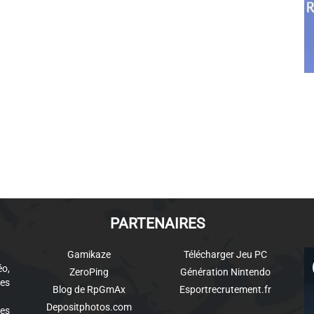
PARTENAIRES
Gamikaze
Télécharger Jeu PC
éo,
ZeroPing
Génération Nintendo
es
Blog de RpGmAx
Esportrecrutement.fr
Depositphotos.com
des