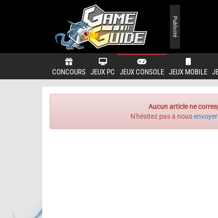
Publicité
CONCOURS
JEUX PC
JEUX CONSOLE
JEUX MOBILE
J
Aucun article ne corres
N'hésitez pas à nous
envoyer