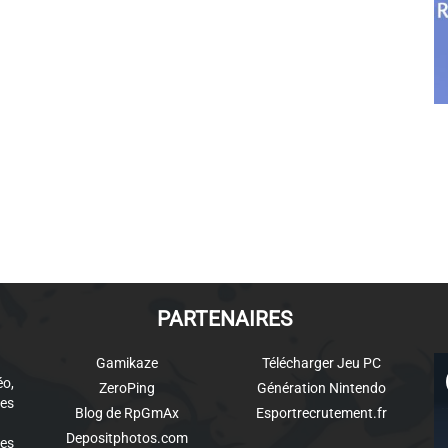
PARTENAIRES
Gamikaze
Télécharger Jeu PC
éo,
ZeroPing
Génération Nintendo
es
Blog de RpGmAx
Esportrecrutement.fr
Depositphotos.com
des