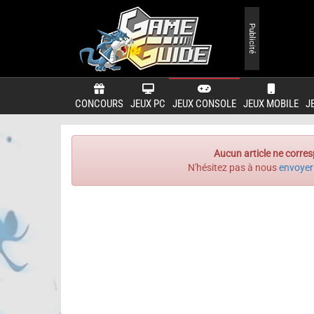
Publicité
CONCOURS
JEUX PC
JEUX CONSOLE
JEUX MOBILE
J
Aucun article ne corres
N'hésitez pas à nous
envoyer