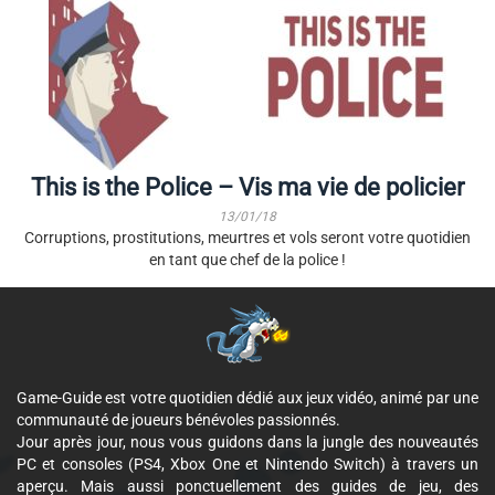
This is the Police – Vis ma vie de policier
13/01/18
Corruptions, prostitutions, meurtres et vols seront votre quotidien
en tant que chef de la police !
Game-Guide est votre quotidien dédié aux jeux vidéo, animé par une
communauté de joueurs bénévoles passionnés.
Jour après jour, nous vous guidons dans la jungle des nouveautés
PC et consoles (PS4, Xbox One et Nintendo Switch) à travers un
aperçu. Mais aussi ponctuellement des guides de jeu, des