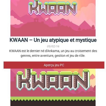
KWAAN – Un jeu atypique et mystique
05/02/16
KWAAN est le dernier né d'Ankama, un jeu au croisement des
genres, entre aventure, gestion et jeu de rôle.
Aperçu jeu PC