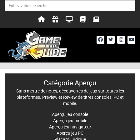
Catégorie Aperçu
Sans mettre de notes, découvertes de jeux sur toutes les
plateformes. Preview et Review de titres consoles, PC et
mobile.
Aperçu jeu console
Aperçu jeu mobile
Aperçu jeu navigateur
Aperçu jeu PC
Placard Ludique