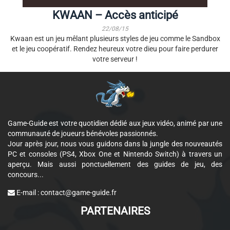
KWAAN – Accès anticipé
22/08/15
Kwaan est un jeu mêlant plusieurs styles de jeu comme le Sandbox
et le jeu coopératif. Rendez heureux votre dieu pour faire perdurer
votre serveur !
Game-Guide est votre quotidien dédié aux jeux vidéo, animé par une
communauté de joueurs bénévoles passionnés.
Jour après jour, nous vous guidons dans la jungle des nouveautés
PC et consoles (PS4, Xbox One et Nintendo Switch) à travers un
aperçu. Mais aussi ponctuellement des guides de jeu, des
concours...
E-mail :
contact@game-guide.fr
PARTENAIRES