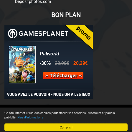
Depositphotos.com
BON PLAN
© 2011-2025 - Association Clamidra -
Wordpress
Ce site internet utilise des cookies pour stocker les sessions utilisateurs et pour la
publicité.
Plus d'informations
Équipe & Contacts
-
Recrutement
-
Publicité & Partenaires
-
CGU
-
Compris !
Accès admin