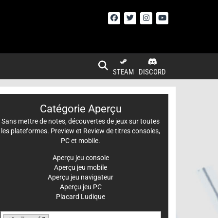
STEAM
DISCORD
Catégorie Aperçu
Sans mettre de notes, découvertes de jeux sur toutes
les plateformes. Preview et Review de titres consoles,
PC et mobile.
Aperçu jeu console
Aperçu jeu mobile
Aperçu jeu navigateur
Aperçu jeu PC
Placard Ludique