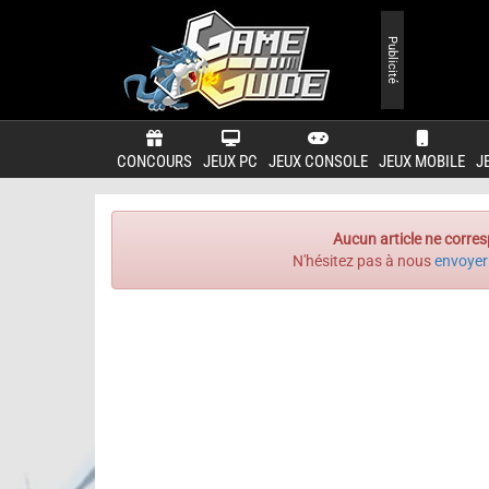
Publicité
CONCOURS
JEUX PC
JEUX CONSOLE
JEUX MOBILE
J
Aucun article ne corres
N'hésitez pas à nous
envoyer